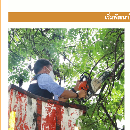
เริ่มพัฒน