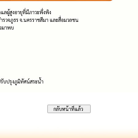
ู้สูงอายุที่มีภาวะพึ่งพิง
ำรวจภูธร จ.นครราชสีมา และสื่อมวลชน
รวจมาพบ
บปรุงภูมิทัศน์สระน้ำ