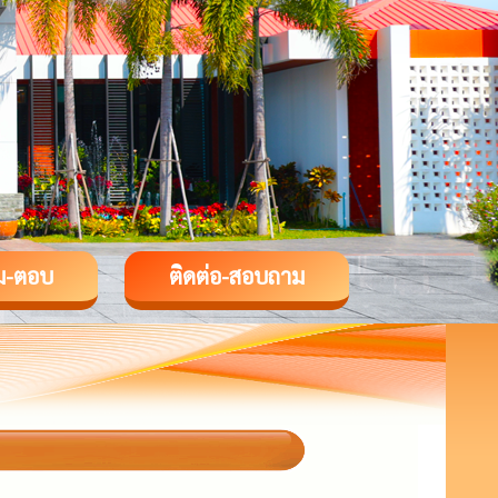
ม-ตอบ
ติดต่อ-สอบถาม