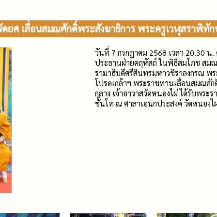
์พัดยศ เลื่อนสมณศักดิ์พระสังฆาธิการ พระครูเวฬุสราพิทั
วันที่ 7 กรกฎาคม 2568 เวลา 20.30 น.
ประธานฝ่ายคฤหัสถ์ ในพิธีสมโภช สมณศ
รามาธิบดีศรีสินทรมหาวชิราลงกรณ พระ
โปรดเกล้าฯ พระราชทานเลื่อนสมณศักดิ์
กลาง เจ้าอาวาสวัดหนองไผ่ ได้รับพระร
ชั้นโท ณ ศาลาเอนกประสงค์ วัดหนองไผ