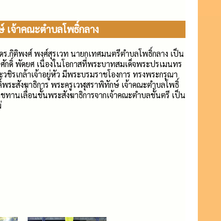
กษ์ เจ้าคณะตำบลโพธิ์กลาง
 ดร.กิติพงศ์ พงศ์สุรเวท นายกเทศมนตรีตำบลโพธิ์กลาง เป็น
ักดิ์ พัดยศ เนื่องในโอกาสที่พระบาทสมเด็จพระปรเมนทร
วชิรเกล้าเจ้าอยู่หัว มีพระบรมราชโองการ ทรงพระกรุณา
พระสังฆาธิการ พระครูเวฬุสราพิทักษ์ เจ้าคณะตำบลโพธิ์
าชทานเลื่อนชั้นพระสังฆาธิการจากเจ้าคณะตำบลชั้นตรี เป็น
่