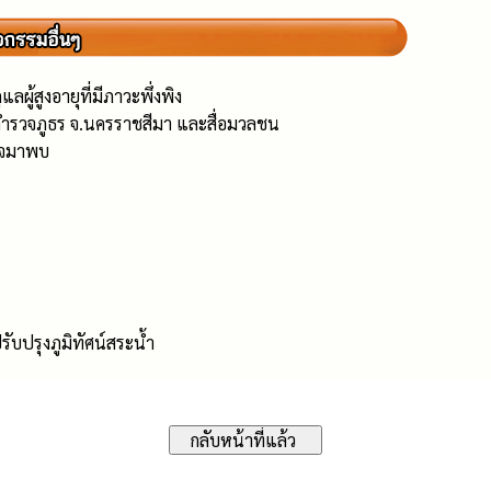
ู้สูงอายุที่มีภาวะพึ่งพิง
ำรวจภูธร จ.นครราชสีมา และสื่อมวลชน
รวจมาพบ
บปรุงภูมิทัศน์สระน้ำ